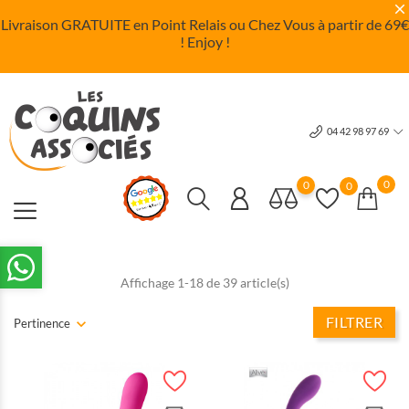
Livraison GRATUITE en Point Relais ou Chez Vous à partir de 69
€
! Enjoy !
04 42 98 97 69
0
0
0
Affichage 1-18 de 39 article(s)
FILTRER
Pertinence