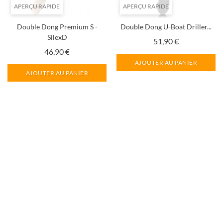
APERÇU RAPIDE
APERÇU RAPIDE
Double Dong Premium S -
Double Dong U-Boat Driller...
SilexD
Prix
51,90 €
Prix
46,90 €
AJOUTER AU PANIER
AJOUTER AU PANIER
APERÇU RAPIDE
APERÇU RAPIDE
Mini Double Dong Glamy
Double Gode Ceinture Chair...
Prix
Prix
12,99 €
49,90 €