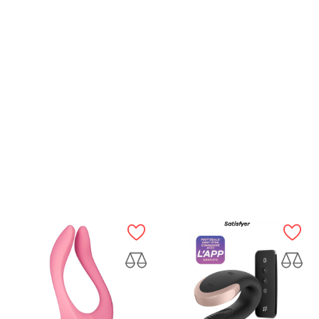
APERÇU RAPIDE
APERÇU RAPIDE
Double Gode Ceinture Rouge...
Gode Anatomique Toy Joy
Prix
Prix
39,90 €
36,99 €
AJOUTER AU PANIER
AJOUTER AU PANIER