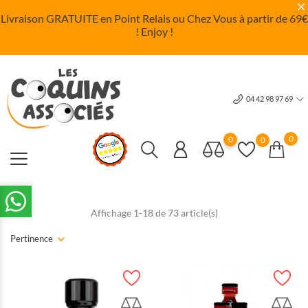
Livraison GRATUITE en Point Relais ou Chez Vous à partir de 69
€
! Enjoy !
04 42 98 97 69
0
0
0
Affichage 1-18 de 73 article(s)
Pertinence