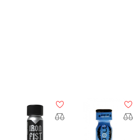
APERÇU RAPIDE
APERÇU RAPIDE
Poppers Elix-Penthyl 24 Ml
Poppers Iron Fist 30 Ml -...
Prix
Prix
14,99 €
9,90 €
AJOUTER AU PANIER
AJOUTER AU PANIER