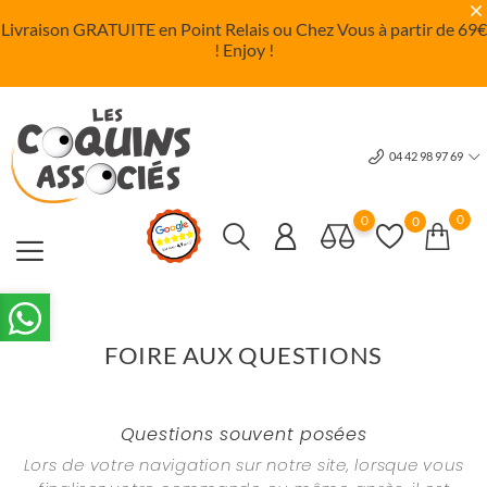
Livraison GRATUITE en Point Relais ou Chez Vous à partir de 69
€
! Enjoy !
04 42 98 97 69
0
0
0
FOIRE AUX QUESTIONS
Questions souvent posées
Lors de votre navigation sur notre site, lorsque vous