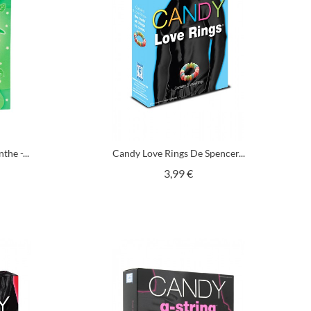
he -...
Candy Love Rings De Spencer...
Prix
3,99 €