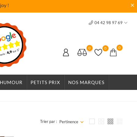
joy !
04 42 98 97 69
0
0
0
HUMOUR
PETITS PRIX
NOS MARQUES
Trier par :
Pertinence