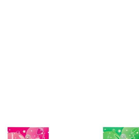
ug Noir J&M - On Dit Merci...
Porte Clé Jacquie & 
Prix
Prix
11,90 €
4,90 €