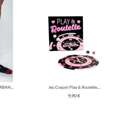
RBAN...
Jeu Coquin Play & Roulette...
x
Prix
9,90 €