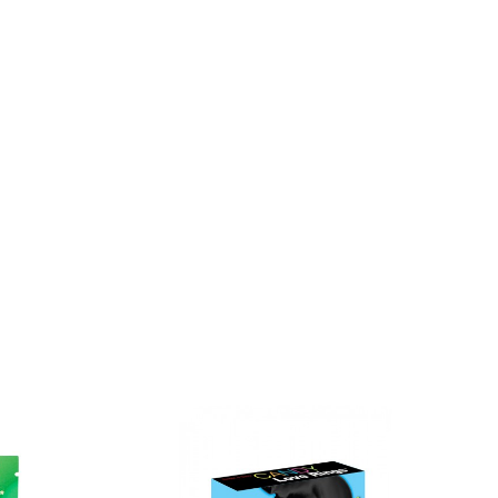
Michel
Bonbons Pétillants Body...
Prix
5,90 €