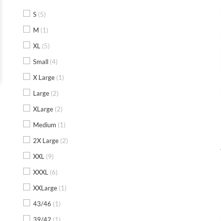
S
(5)
M
(1)
XL
(5)
Small
(4)
X Large
(1)
Large
(2)
XLarge
(2)
Medium
(1)
2X Large
(2)
XXL
(9)
XXXL
(6)
XXLarge
(1)
43/46
(1)
39/42
(1)