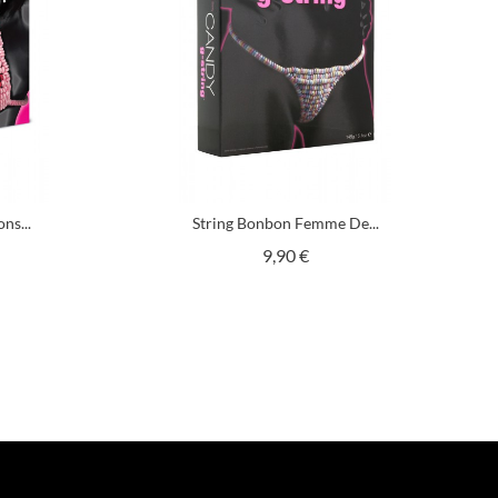
ns...
String Bonbon Femme De...
Prix
9,90 €
Suivant

1
2
3
…
7