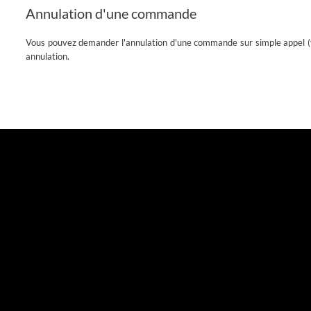
Annulation d'une commande
Vous pouvez demander l'annulation d'une commande sur simple appel (v
annulation.
Promotions
Nouveaux prod
Les Coquins Associés
eLCA
Meilleures ve
105 Impasse des Buissons Ardents
13400 AUBAGNE
FRANCE
04 42 98 97 69