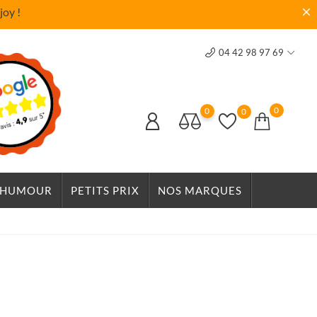
joy !
04 42 98 97 69
0
0
0
HUMOUR
PETITS PRIX
NOS MARQUES