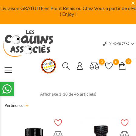
Livraison GRATUITE en Point Relais ou Chez Vous à partir de 69
€
! Enjoy !
04 42 98 97 69
0
0
0
Affichage 1-18 de 46 article(s)
Pertinence