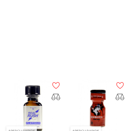
APERÇU RAPIDE
APERÇU RAPIDE
Poppers Gold Rush 24 Ml
Poppers Gold Skull Pentyl 24ml
Prix
Prix
10,90 €
14,90 €
AJOUTER AU PANIER
AJOUTER AU PANIER
APERÇU RAPIDE
APERÇU RAPIDE