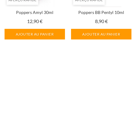
Poppers Amyl 30ml
Poppers BB Pentyl 10ml
Prix
Prix
12,90 €
8,90 €
AJOUTER AU PANIER
AJOUTER AU PANIER
APERÇU RAPIDE
APERÇU RAPIDE
Poppers BB Pentyl 24ml
Poppers Berlin Hard 10ml
Prix
Prix
12,90 €
8,90 €