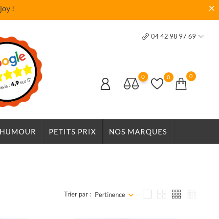
joy !
04 42 98 97 69
0
0
0
HUMOUR
PETITS PRIX
NOS MARQUES
Trier par :
Pertinence