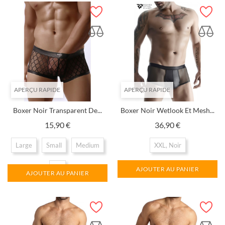
APERÇU RAPIDE
APERÇU RAPIDE
Boxer Noir Transparent De...
Boxer Noir Wetlook Et Mesh...
Prix
Prix
15,90 €
36,90 €
Large
Small
Medium
XXL, Noir
XL
AJOUTER AU PANIER
AJOUTER AU PANIER