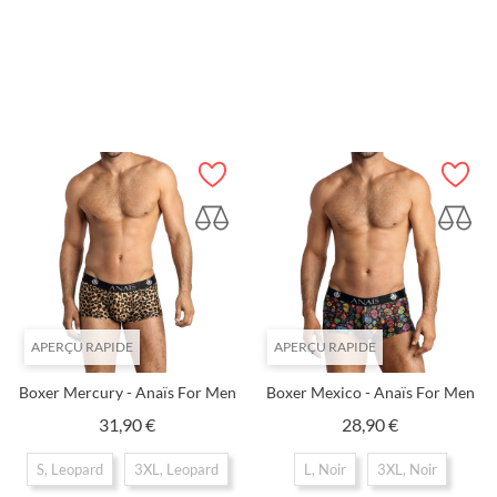
Prix
Prix
24,90 €
21,90 €
XL
XXL
XXL, Vert
AJOUTER AU PANIER
AJOUTER AU PANIER
APERÇU RAPIDE
APERÇU RAPIDE
Boxer Mercury - Anaïs For Men
Boxer Mexico - Anaïs For Men
Prix
Prix
31,90 €
28,90 €
S, Leopard
3XL, Leopard
L, Noir
3XL, Noir