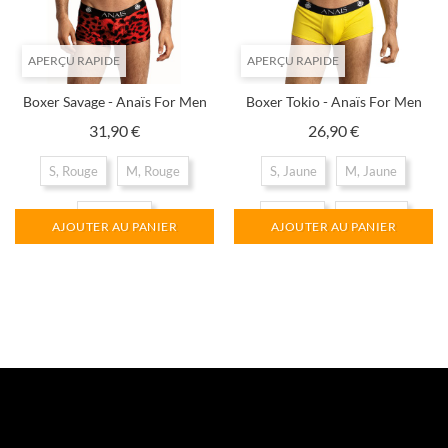
APERÇU RAPIDE
APERÇU RAPIDE
Boxer Savage - Anaïs For Men
Boxer Tokio - Anaïs For Men
Prix
Prix
31,90 €
26,90 €
S, Rouge
M, Rouge
S, Jaune
M, Jaune
XL, Rouge
L, Jaune
XL, Jaune
AJOUTER AU PANIER
AJOUTER AU PANIER
XXL, Jaune
3XL, Jaune
1
2
3
4
Suivant
